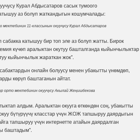
уучусу Курал Абдысатаров сасык тумоого
катышуу аз болуп жаткандыгын кошумчалады:
 мектебинин 11-классынын окуучусу Курал Абдысатаров
 сабакка катышуу бир топ эле аз болуп жатты. Бирок
емия күчөп аралыктан окутуу башталганда кыйынчылыктар
туу кыйынчылык жараткан жок”.
сабактардын онлайн болуусу менен убакытты үнөмдөп,
арды көрүп баштаганын айтат.
р орто мектебинин окуучусу Акылай Жеңишбекова
тыктап алдым. Аралыктан окууга өткөндөн соң, убакытты
окуу бүтүрүүчү класстар үчүн ЖОЖ тапшыруу даярдыгын
жайга тапшыруу үчүн интернетте атайын даярдалган
ты баштадым”.