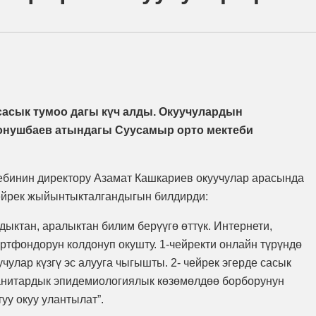
асык тумоо дагы күч алды. Окуучулардын
Конушбаев атындагы Суусамыр орто мектеби
ебинин директору Азамат Кашкариев окуучулар арасында
чейрек жыйынтыкталгандыгын билдирди:
дыктан, аралыктан билим берүүгө өттүк. Интернети,
ртфондорун колдонуп окушту. 1-чейректи онлайн түрүндө
улар күзгү эс алууга чыгышты. 2- чейрек эгерде сасык
санитардык эпидемиологиялык көзөмөлдөө борборунун
уу окуу улантылат”.