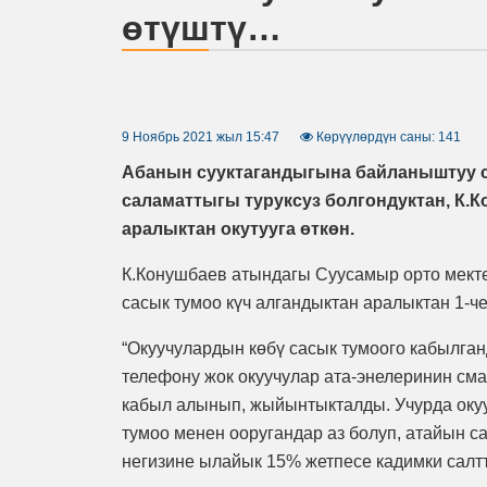
өтүштү…
9 Ноябрь 2021 жыл 15:47
Көрүүлөрдүн саны: 141
Абанын сууктагандыгына байланыштуу с
саламаттыгы туруксуз болгондуктан, К.
аралыктан окутууга өткөн.
К.Конушбаев атындагы Суусамыр орто мект
сасык тумоо күч алгандыктан аралыктан 1-
“Окуучулардын көбү сасык тумоого кабылган
телефону жок окуучулар ата-энелеринин сма
кабыл алынып, жыйынтыкталды. Учурда окууч
тумоо менен ооругандар аз болуп, атайын 
негизине ылайык 15% жетпесе кадимки салтт