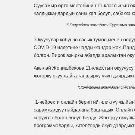
Суусамыр орто мектебинин 11-классынын ок
чалдыккандардын саны көп болуп, сабакка 
К.Конушбаев атындагы Суусамыр орто
“Окуучулар көбүнчө сасык тумоо менен ооруп
COVID-19 илдетине чалдыккандар жок. Панд
болгон. Бирок азыркы абалда аралыктан оку
Акылай Жеңишбекова 11-класстын окуучусу 
жогорку окуу жайга тапшыруу үчүн даярдыкт
К.Конушбаев атындагы Суусамы
“1-чейректи онлайн берип ийгиликтүү жыйын
сарамжалдуу пайдалана баштадык. Онлайн 
көрүүгө өбөлгө болуп берди. Жогорку окуу 
программаларды, китептерди окуп даярдык