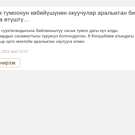
к тумоонун көбөйүшүнөн окуучулар аралыктан б
га өтүштү…
 сууктагандыгына байланыштуу сасык тумоо дагы күч алды.
ардын саламаттыгы туруксуз болгондуктан, К.Конушбаев атындагы
р орто мектеби аралыктан окутууга өткөн.
 2021 жыл 15:47
нирээк