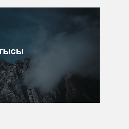
лгысы