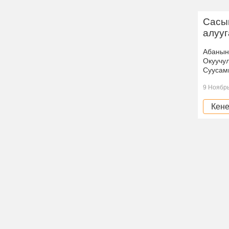
Сасы
алуу
Абанын
Окуучул
Суусамы
9 Ноябрь
Кене