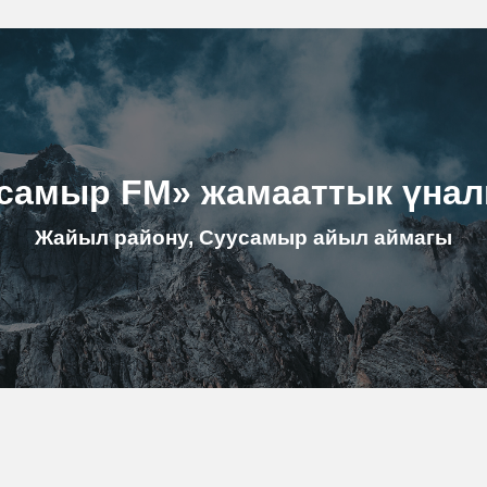
самыр FM» жамааттык үна
Жайыл району, Суусамыр айыл аймагы