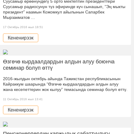
Суусамыр өрөөнүндөгү 5 орто мектептин президенттери
Суусамыр радиосунун түз эфиринде күч сынашып, “Эң мыкты
президент” наамын Кожомкул айылынын Сапарбек
Мырзакматов …
17 Октябрь 2016 жыл 18:51
Кененирээк
Өзгөчө кырдаалдардын алдын алуу боюнча
семинар болуп өттү
2016-жылдын октябрь айында Тажикстан республикасынын
Кайраккум шаарында “Өзгөчө кырдаалдардын алдын алуу
жана кесепеттерин жок кылуу” темасында семинар болуп өттү.
11 Октябрь 2016 жыл 13:41
Кененирээк
Пенсионерлердин каржылык сабаттуулугу