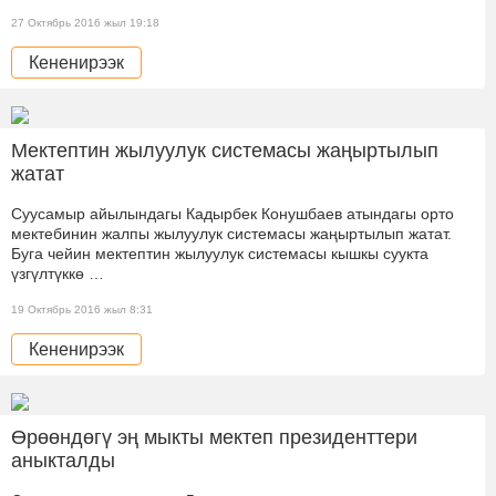
27 Октябрь 2016 жыл 19:18
Кененирээк
Мектептин жылуулук системасы жаңыртылып
жатат
Суусамыр айылындагы Кадырбек Конушбаев атындагы орто
мектебинин жалпы жылуулук системасы жаңыртылып жатат.
Буга чейин мектептин жылуулук системасы кышкы суукта
үзгүлтүккө …
19 Октябрь 2016 жыл 8:31
Кененирээк
Өрөөндөгү эң мыкты мектеп президенттери
аныкталды