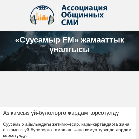
«Суусамыр FM» жамааттык
үналгысы
Аз камсыз үй-бүлөлөргө жардам көрсөтүлдү
Суусамыр айылындагы жетим-жесир, кары-картаңдарга жана
аз камсыз үй-бүлөлөргө тамак-аш жана көмүр түрүндө жардам
көрсөтүлдү.