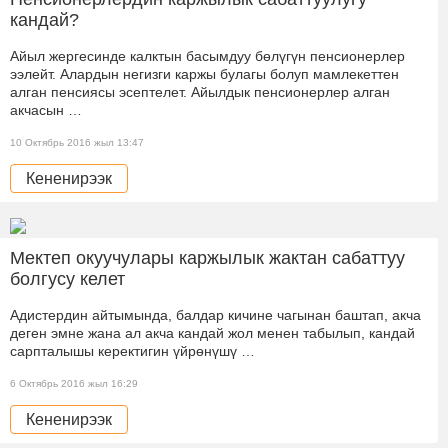
кандай?
Айыл жергесинде калктын басымдуу бөлүгүн пенсионерлер
ээлейт. Алардын негизги каржы булагы болуп мамлекеттен
алган пенсиясы эсептелет. Айылдык пенсионерлер алган
акчасын …
10 Октябрь 2016 жыл 13:47
Кененирээк
Мектеп окуучулары каржылык жактан сабаттуу
болгусу келет
Адистердин айтымында, балдар кичине чагынан баштап, акча
деген эмне жана ал акча кандай жол менен табылып, кандай
сарпталышы керектигин үйрөнүшү …
6 Октябрь 2016 жыл 16:29
Кененирээк