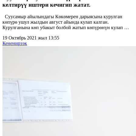
келтирүү иштери кечигип жатат.
Суусамыр айылындагы Көкөмерен дарыясына курулган
көпүрө ушул жылдын август айында кулап калган.
Курулганына көп убакыт болбой жатып көпүрөнүн кулап …
19 Октябрь 2021 жыл 13:55
Кененирээк