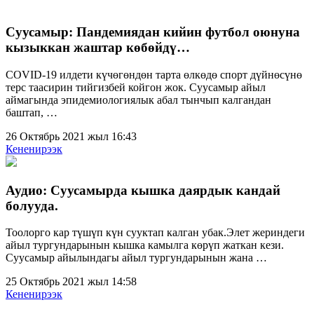
Суусамыр: Пандемиядан кийин футбол оюнуна
кызыккан жаштар көбөйдү…
COVID-19 илдети күчөгөндөн тарта өлкөдө спорт дүйнөсүнө
терс таасирин тийгизбей койгон жок. Суусамыр айыл
аймагында эпидемиологиялык абал тынчып калгандан
баштап, …
26 Октябрь 2021 жыл 16:43
Кененирээк
Аудио: Суусамырда кышка даярдык кандай
болууда.
Тоолорго кар түшүп күн сууктап калган убак.Элет жериндеги
айыл тургундарынын кышка камылга көрүп жаткан кези.
Суусамыр айылындагы айыл тургундарынын жана …
25 Октябрь 2021 жыл 14:58
Кененирээк