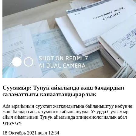
Суусамыр: Тунук айылында жаш балдардын
саламаттыгы канааттандырарлык
Аба ырайынын сууктап жаткандыгына байланыштуу көбүнчө
жаш балдар сасык тумоого кабылышууда. Учурда Суусамыр
айыл аймагынын Тунук айылында эпидемиологиялык абал
туруктуу.
18 Октябрь 2021 жыл 12:34