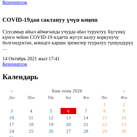
Кененирээк
COVID-19дан сактануу үчүн кеңеш
Суусамыр айыл аймагында учурда абал туруктуу. Бүгүнкү
күнгө чейин COVID-19 илдети жугуп калуу коркунучу
болгондуктан, ковидге каршы эрежелер тууралуу түшүндүрүү
…
14 Октябрь 2021 жыл 17:41
Кененирээк
Календарь
‹
Баш оона 2026
›
Дш
Шш
Шр
Бш
Жм
Иш
Жш
1
2
3
4
5
6
7
8
9
10
11
12
13
14
15
16
17
18
19
20
21
22
23
24
25
26
27
28
29
30