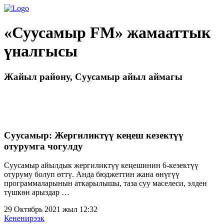
«Суусамыр FM» жамааттык
үналгысы
Жайыл району, Суусамыр айыл аймагы
Суусамыр: Жергиликтүү кеңеш кезектүү
отурумга чогулду
Суусамыр айылдык жергиликтүү кеңешинин 6-кезектүү
отуруму болуп өттү. Анда бюджеттин жана өнүгүү
программаларынын аткарылышы, таза суу маселеси, элден
түшкөн арыздар …
29 Октябрь 2021 жыл 12:32
Кененирээк