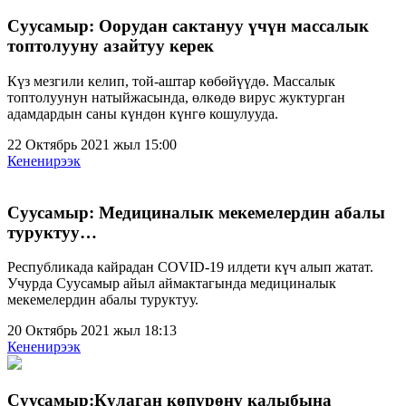
Суусамыр: Оорудан сактануу үчүн массалык
топтолууну азайтуу керек
Күз мезгили келип, той-аштар көбөйүүдө. Массалык
топтолуунун натыйжасында, өлкөдө вирус жуктурган
адамдардын саны күндөн күнгө кошулууда.
22 Октябрь 2021 жыл 15:00
Кененирээк
Суусамыр: Медициналык мекемелердин абалы
туруктуу…
Республикада кайрадан COVID-19 илдети күч алып жатат.
Учурда Суусамыр айыл аймактагында медициналык
мекемелердин абалы туруктуу.
20 Октябрь 2021 жыл 18:13
Кененирээк
Суусамыр:Кулаган көпүрөнү калыбына